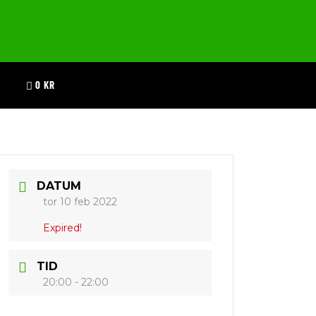
0 KR
DATUM
tor 10 feb 2022
Expired!
TID
20:00 - 22:00