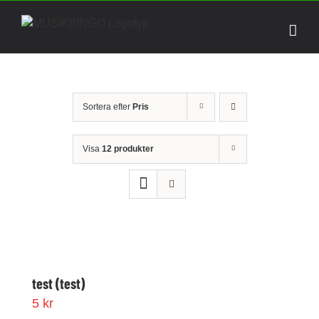
Fortsätt
till
innehållet
Sortera efter
Pris
Visa
12 produkter
test (test)
5
kr