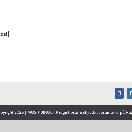
test)
pyright
2026 | MUSIKBINGO ® registrerat & skyddat varumärke på Pate