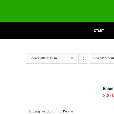
Fortsätt
till
innehållet
START
Sortera efter
Datum
Visa
12 produ
Game 
200
k
Lägg i varukorg
Köp nu