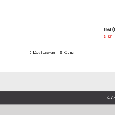
test (
5
kr
Lägg i varukorg
Köp nu
© Co